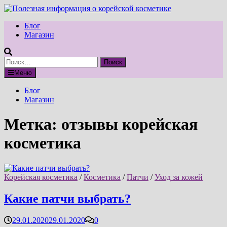
Перейти
к
Блог
содержимому
Магазин
Найти:
Меню
Блог
Магазин
Метка:
отзывы корейская
косметика
Корейская косметика
/
Косметика
/
Патчи
/
Уход за кожей
Какие патчи выбрать?
29.01.2020
29.01.2020
0