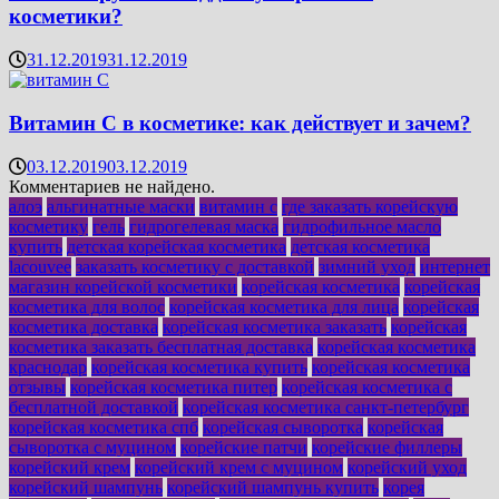
косметики?
31.12.2019
31.12.2019
Витамин C в косметике: как действует и зачем?
03.12.2019
03.12.2019
Комментариев не найдено.
алоэ
альгинатные маски
витамин с
где заказать корейскую
косметику
гель
гидрогелевая маска
гидрофильное масло
купить
детская корейская косметика
детская косметика
lacouvee
заказать косметику с доставкой
зимний уход
интернет
магазин корейской косметики
корейская косметика
корейская
косметика для волос
корейская косметика для лица
корейская
косметика доставка
корейская косметика заказать
корейская
косметика заказать бесплатная доставка
корейская косметика
краснодар
корейская косметика купить
корейская косметика
отзывы
корейская косметика питер
корейская косметика с
бесплатной доставкой
корейская косметика санкт-петербург
корейская косметика спб
корейская сыворотка
корейская
сыворотка с муцином
корейские патчи
корейские филлеры
корейский крем
корейский крем с муцином
корейский уход
корейский шампунь
корейский шампунь купить
корея