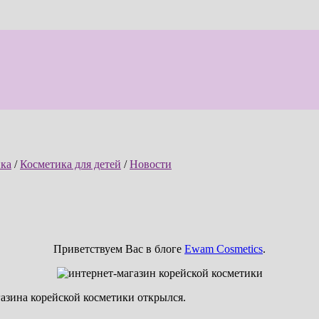
ка
/
Косметика для детей
/
Новости
Приветствуем Вас в блоге
Ewam Cosmetics
.
азина корейской косметики открылся.