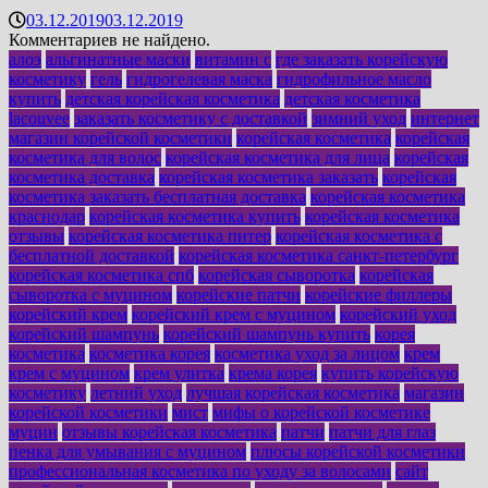
03.12.2019
03.12.2019
Комментариев не найдено.
алоэ
альгинатные маски
витамин с
где заказать корейскую
косметику
гель
гидрогелевая маска
гидрофильное масло
купить
детская корейская косметика
детская косметика
lacouvee
заказать косметику с доставкой
зимний уход
интернет
магазин корейской косметики
корейская косметика
корейская
косметика для волос
корейская косметика для лица
корейская
косметика доставка
корейская косметика заказать
корейская
косметика заказать бесплатная доставка
корейская косметика
краснодар
корейская косметика купить
корейская косметика
отзывы
корейская косметика питер
корейская косметика с
бесплатной доставкой
корейская косметика санкт-петербург
корейская косметика спб
корейская сыворотка
корейская
сыворотка с муцином
корейские патчи
корейские филлеры
корейский крем
корейский крем с муцином
корейский уход
корейский шампунь
корейский шампунь купить
корея
косметика
косметика корея
косметика уход за лицом
крем
крем с муцином
крем улитка
крема корея
купить корейскую
косметику
летний уход
лучшая корейская косметика
магазин
корейской косметики
мист
мифы о корейской косметике
муцин
отзывы корейская косметика
патчи
патчи для глаз
пенка для умывания с муцином
плюсы корейской косметики
профессиональная косметика по уходу за волосами
сайт