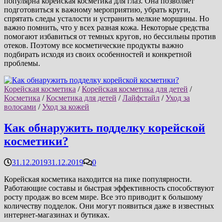
популярна корейская косметика для глаз. Она позволяет
подготовиться к важному мероприятию, убрать круги,
спрятать следы усталости и устранить мелкие морщины. Но
важно помнить, что у всех разная кожа. Некоторые средства
помогают избавиться от темных кругов, но бессильны против
отеков. Поэтому все косметические продукты важно
подбирать исходя из своих особенностей и конкретной
проблемы.
Корейская косметика
/
Корейская косметика для детей
/
Косметика
/
Косметика для детей
/
Лайфстайл
/
Уход за
волосами
/
Уход за кожей
Как обнаружить подделку корейской
косметики?
31.12.2019
31.12.2019
0
Корейская косметика находится на пике популярности.
Работающие составы и быстрая эффективность способствуют
росту продаж во всем мире. Все это приводит к большому
количеству подделок. Они могут появиться даже в известных
интернет-магазинах и бутиках.