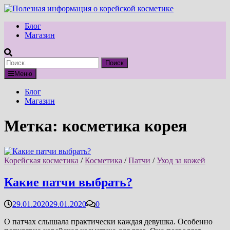
Перейти
к
Блог
содержимому
Магазин
Найти:
Меню
Блог
Магазин
Метка:
косметика корея
Корейская косметика
/
Косметика
/
Патчи
/
Уход за кожей
Какие патчи выбрать?
29.01.2020
29.01.2020
0
О патчах слышала практически каждая девушка. Особенно