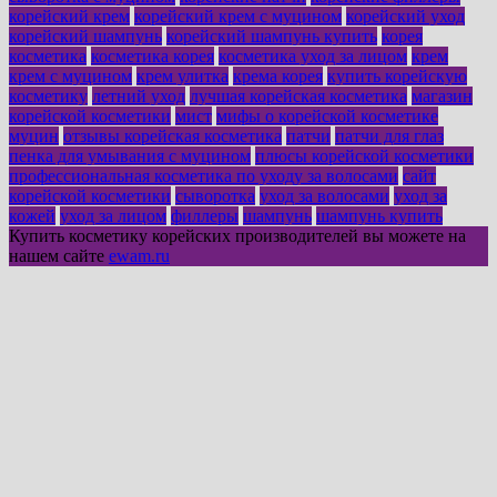
корейский крем
корейский крем с муцином
корейский уход
корейский шампунь
корейский шампунь купить
корея
косметика
косметика корея
косметика уход за лицом
крем
крем с муцином
крем улитка
крема корея
купить корейскую
косметику
летний уход
лучшая корейская косметика
магазин
корейской косметики
мист
мифы о корейской косметике
муцин
отзывы корейская косметика
патчи
патчи для глаз
пенка для умывания с муцином
плюсы корейской косметики
профессиональная косметика по уходу за волосами
сайт
корейской косметики
сыворотка
уход за волосами
уход за
кожей
уход за лицом
филлеры
шампунь
шампунь купить
Купить косметику корейских производителей вы можете на
нашем сайте
ewam.ru