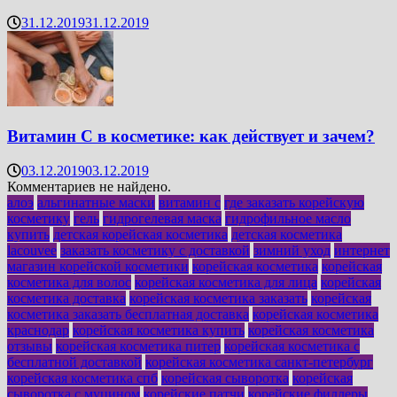
31.12.2019
31.12.2019
Витамин C в косметике: как действует и зачем?
03.12.2019
03.12.2019
Комментариев не найдено.
алоэ
альгинатные маски
витамин с
где заказать корейскую
косметику
гель
гидрогелевая маска
гидрофильное масло
купить
детская корейская косметика
детская косметика
lacouvee
заказать косметику с доставкой
зимний уход
интернет
магазин корейской косметики
корейская косметика
корейская
косметика для волос
корейская косметика для лица
корейская
косметика доставка
корейская косметика заказать
корейская
косметика заказать бесплатная доставка
корейская косметика
краснодар
корейская косметика купить
корейская косметика
отзывы
корейская косметика питер
корейская косметика с
бесплатной доставкой
корейская косметика санкт-петербург
корейская косметика спб
корейская сыворотка
корейская
сыворотка с муцином
корейские патчи
корейские филлеры