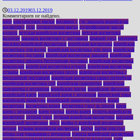
03.12.2019
03.12.2019
Комментариев не найдено.
алоэ
альгинатные маски
витамин с
где заказать корейскую
косметику
гель
гидрогелевая маска
гидрофильное масло
купить
детская корейская косметика
детская косметика
lacouvee
заказать косметику с доставкой
зимний уход
интернет
магазин корейской косметики
корейская косметика
корейская
косметика для волос
корейская косметика для лица
корейская
косметика доставка
корейская косметика заказать
корейская
косметика заказать бесплатная доставка
корейская косметика
краснодар
корейская косметика купить
корейская косметика
отзывы
корейская косметика питер
корейская косметика с
бесплатной доставкой
корейская косметика санкт-петербург
корейская косметика спб
корейская сыворотка
корейская
сыворотка с муцином
корейские патчи
корейские филлеры
корейский крем
корейский крем с муцином
корейский уход
корейский шампунь
корейский шампунь купить
корея
косметика
косметика корея
косметика уход за лицом
крем
крем с муцином
крем улитка
крема корея
купить корейскую
косметику
летний уход
лучшая корейская косметика
магазин
корейской косметики
мист
мифы о корейской косметике
муцин
отзывы корейская косметика
патчи
патчи для глаз
пенка для умывания с муцином
плюсы корейской косметики
профессиональная косметика по уходу за волосами
сайт